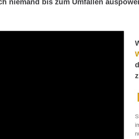
ch niemand bis zum Umfallen auspowe
d
z
S
i
n