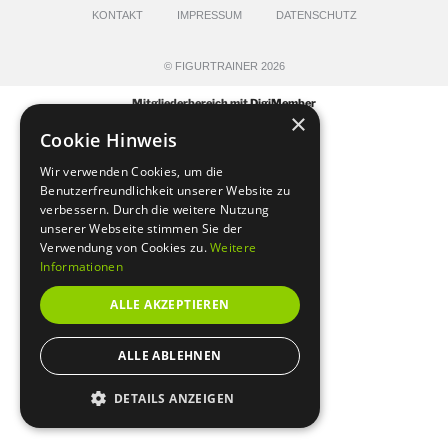
KONTAKT
IMPRESSUM
DATENSCHUTZ
© FIGURTRAINER 2026
Mitgliederbereich mit
DigiMember
×
Cookie Hinweis
Wir verwenden Cookies, um die
Benutzerfreundlichkeit unserer Website zu
verbessern. Durch die weitere Nutzung
unserer Webseite stimmen Sie der
Verwendung von Cookies zu.
Weitere
Informationen
ALLE AKZEPTIEREN
ALLE ABLEHNEN
DETAILS ANZEIGEN