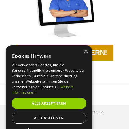
×
JETZT TERMIN SICHERN!
Cookie Hinweis
Wir verwenden Cookies, um die
Benutzerfreundlichkeit unserer Website zu
verbessern. Durch die weitere Nutzung
unserer Webseite stimmen Sie der
Verwendung von Cookies zu.
Weitere
Informationen
ALLE AKZEPTIEREN
KONTAKT
IMPRESSUM
DATENSCHUTZ
ALLE ABLEHNEN
© FIGURTRAINER 2026