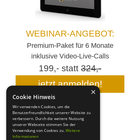
WEBINAR-ANGEBOT:
Premium-Paket für 6 Monate
inklusive Video-Live-Calls
199,- statt
3
24,-
jetzt anmelden!
×
Cookie Hinweis
Wir verwenden Cookies, um die
Benutzerfreundlichkeit unserer Website zu
verbessern. Durch die weitere Nutzung
unserer Webseite stimmen Sie der
Verwendung von Cookies zu.
Weitere
Informationen