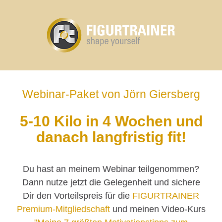
Webinar-Paket von Jörn Giersberg
5-10 Kilo in 4 Wochen und
danach langfristig fit!
Du hast an meinem Webinar teilgenommen?
Dann nutze jetzt die Gelegenheit und sichere
Dir den Vorteilspreis für die
FIGURTRAINER
Premium-Mitgliedschaft
und meinen Video-Kurs