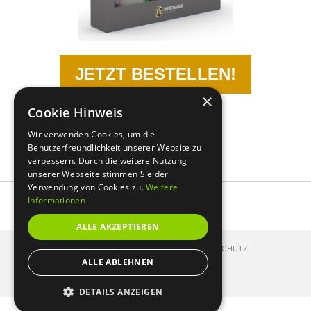
JETZT BESTELLEN!
×
für nur 29,- (kein Abo!)
Cookie Hinweis
Wir verwenden Cookies, um die
Benutzerfreundlichkeit unserer Website zu
verbessern. Durch die weitere Nutzung
unserer Webseite stimmen Sie der
Verwendung von Cookies zu.
Weitere
Informationen
ALLE AKZEPTIEREN
KONTAKT
IMPRESSUM
DATENSCHUTZ
ALLE ABLEHNEN
© FIGURTRAINER 2026
DETAILS ANZEIGEN
Mitgliederbereich mit
DigiMember