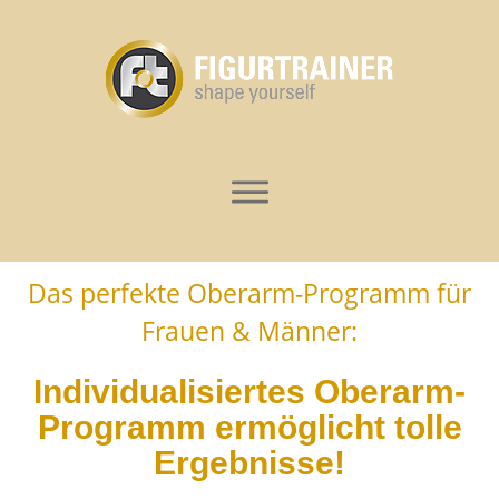
Das perfekte Oberarm-Programm für
Frauen & Männer:
Individualisiertes Oberarm-
Programm ermöglicht tolle
Ergebnisse!