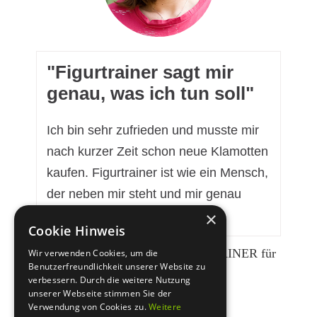
​"Figurtrainer sagt mir
genau, was ich tun soll"
Ich bin sehr zufrieden und musste mir
nach kurzer Zeit schon neue Klamotten
kaufen. Figurtrainer ist ​wie ein Mensch,
der neben ​mir steht und ​mir genau
sagt, was ​ich tun soll.
×
Cookie Hinweis
NATASCHA A.
// ​Hat FIGURTRAINER für ​
Wir verwenden Cookies, um die
Benutzerfreundlichkeit unserer Website zu
RTL getestet
verbessern. Durch die weitere Nutzung
unserer Webseite stimmen Sie der
Verwendung von Cookies zu.
Weitere