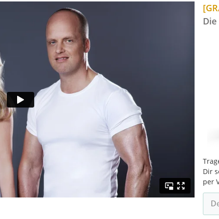
[GR
Die
Trag
Dir 
per 