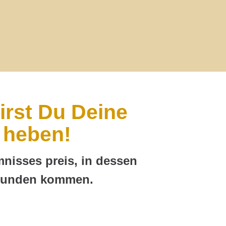
irst Du Deine
 heben!
nisses preis, in dessen
 Kunden kommen.