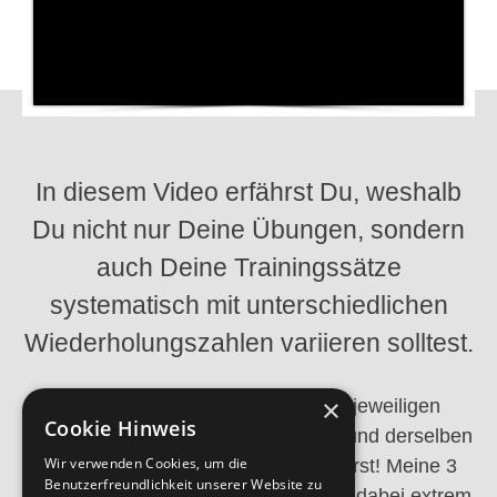
In diesem Video erfährst Du, weshalb
Du nicht nur Deine Übungen, sondern
auch Deine Trainingssätze
systematisch mit unterschiedlichen
Wiederholungszahlen variieren solltest.
×
Es ist extrem wichtig, dass Du Deine jeweiligen
Cookie Hinweis
Aufwärm- und Intensivsätze bei ein- und derselben
Wir verwenden Cookies, um die
Übung von Training zu Training variierst! Meine 3
Benutzerfreundlichkeit unserer Website zu
wichtigsten Satzschemen haben sich dabei extrem