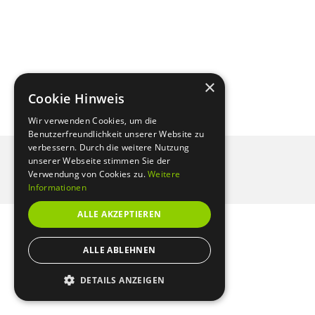
×
Cookie Hinweis
Wir verwenden Cookies, um die
Benutzerfreundlichkeit unserer Website zu
verbessern. Durch die weitere Nutzung
IMPRESSUM
unserer Webseite stimmen Sie der
Verwendung von Cookies zu.
Weitere
Informationen
© FIGURTRAINER 2025
ALLE AKZEPTIEREN
Mitgliederbereich mit
DigiMember
ALLE ABLEHNEN
DETAILS ANZEIGEN