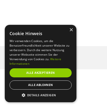
×
Cookie Hinweis
Wir verwenden Cookies, um die
Benutzerfreundlichkeit unserer Website zu
verbessern. Durch die weitere Nutzung
IMPRESSUM
unserer Webseite stimmen Sie der
Verwendung von Cookies zu.
Weitere
Informationen
© FIGURTRAINER 2025
ALLE AKZEPTIEREN
Mitgliederbereich mit
DigiMember
ALLE ABLEHNEN
DETAILS ANZEIGEN