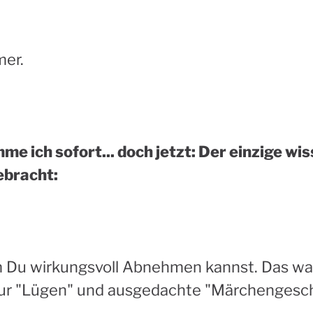
mer.
e ich sofort... doch jetzt: Der einzige wi
ebracht:
m Du wirkungsvoll Abnehmen kannst. Das war`
r "Lügen" und ausgedachte "Märchengeschic