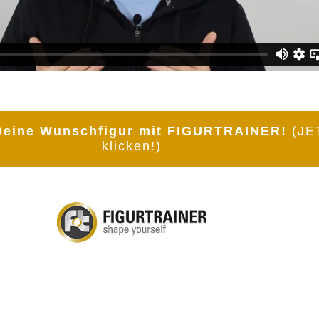
 Deine Wunschfigur mit FIGURTRAINER!
(JE
klicken!)