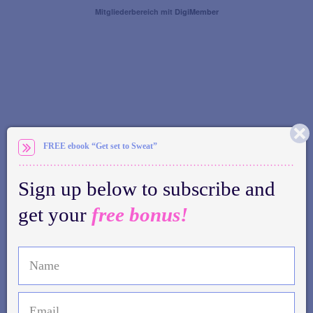
Mitgliederbereich mit
DigiMember
FREE ebook “Get set to Sweat”
Sign up below to subscribe and
get your
free bonus!